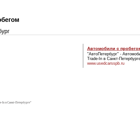
обегом
бург
Автомобили с пробего
"АвтоПетербург" - Автомоби
Trade-In в Санкт-Петербург
www.usedcarsspb.ru
e-In в Санкт-Петербурге”