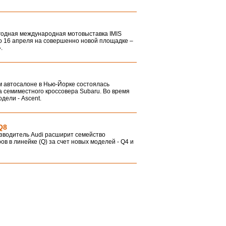
егодная международная мотовыставка IMIS
по 16 апреля на совершенно новой площадке –
.
 автосалоне в Нью-Йорке состоялась
 семиместного кроссовера Subaru. Во время
дели - Ascent.
Q8
зводитель Audi расширит семейство
ов в линейке (Q) за счет новых моделей - Q4 и