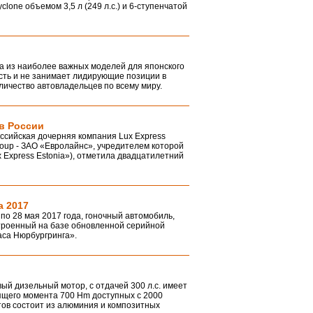
clone объемом 3,5 л (249 л.с.) и 6-ступенчатой
дна из наиболее важных моделей для японского
усть и не занимает лидирующие позиции в
личество автовладельцев по всему миру.
 в России
ссийская дочерняя компания Lux Express
oup - ЗАО «Евролайнс», учредителем которой
x Express Estonia»), отметила двадцатилетний
а 2017
 по 28 мая 2017 года, гоночный автомобиль,
троенный на базе обновленной серийной
аса Нюрбургринга».
ый дизельный мотор, с отдачей 300 л.с. имеет
ящего момента 700 Hm доступных с 2000
нтов состоит из алюминия и композитных