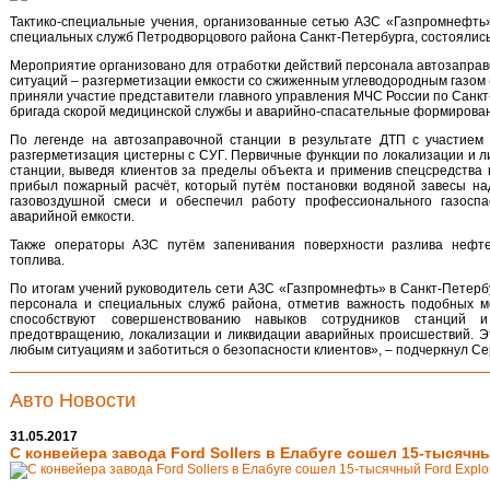
Тактико-специальные учения, организованные сетью АЗС «Газпромнефть
специальных служб Петродворцового района Санкт-Петербурга, состоялись
Мероприятие организовано для отработки действий персонала автозаправ
ситуаций – разгерметизации емкости со сжиженным углеводородным газом 
приняли участие представители главного управления МЧС России по Санкт
бригада скорой медицинской службы и аварийно-спасательные формирова
По легенде на автозаправочной станции в результате ДТП с участием 
разгерметизация цистерны с СУГ. Первичные функции по локализации и л
станции, выведя клиентов за пределы объекта и применив спецсредства 
прибыл пожарный расчёт, который путём постановки водяной завесы на
газовоздушной смеси и обеспечил работу профессионального газоспа
аварийной емкости.
Также операторы АЗС путём запенивания поверхности разлива нефтеп
топлива.
По итогам учений руководитель сети АЗС «Газпромнефть» в Санкт-Петерб
персонала и специальных служб района, отметив важность подобных м
способствуют совершенствованию навыков сотрудников станций 
предотвращению, локализации и ликвидации аварийных происшествий. Э
любым ситуациям и заботиться о безопасности клиентов», – подчеркнул Се
Авто Новости
31.05.2017
С конвейера завода Ford Sollers в Елабуге сошел 15-тысячны