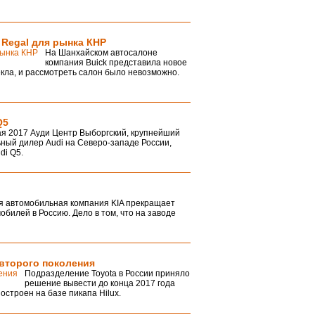
 Regal для рынка КНР
На Шанхайском автосалоне
компания Buick представила новое
кла, и рассмотреть салон было невозможно.
Q5
ая 2017 Ауди Центр Выборгский, крупнейший
ный дилер Audi на Северо-западе России,
di Q5.
 автомобильная компания KIA прекращает
обилей в Россию. Дело в том, что на заводе
 второго поколения
Подразделение Toyota в России приняло
решение вывести до конца 2017 года
остроен на базе пикапа Hilux.