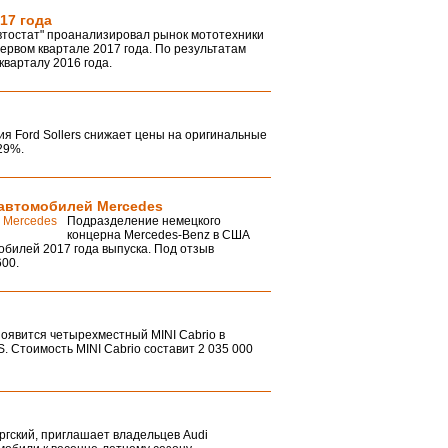
17 года
втостат" проанализировал рынок мототехники
первом квартале 2017 года. По результатам
кварталу 2016 года.
ия Ford Sollers снижает цены на оригинальные
29%.
 автомобилей Mercedes
Подразделение немецкого
концерна Mercedes-Benz в США
обилей 2017 года выпуска. Под отзыв
00.
появится четырехместный MINI Cabrio в
. Стоимость MINI Cabrio составит 2 035 000
гский, приглашает владельцев Audi