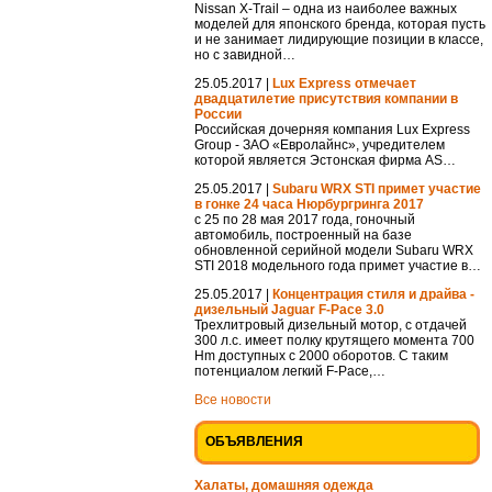
Nissan X-Trail – одна из наиболее важных
моделей для японского бренда, которая пусть
и не занимает лидирующие позиции в классе,
но с завидной…
25.05.2017 |
Lux Express отмечает
двадцатилетие присутствия компании в
России
Российская дочерняя компания Lux Express
Group - ЗАО «Евролайнс», учредителем
которой является Эстонская фирма AS…
25.05.2017 |
Subaru WRX STI примет участие
в гонке 24 часа Нюрбургринга 2017
с 25 по 28 мая 2017 года, гоночный
автомобиль, построенный на базе
обновленной серийной модели Subaru WRX
STI 2018 модельного года примет участие в…
25.05.2017 |
Концентрация стиля и драйва -
дизельный Jaguar F-Pace 3.0
Трехлитровый дизельный мотор, с отдачей
300 л.с. имеет полку крутящего момента 700
Hm доступных с 2000 оборотов. С таким
потенциалом легкий F-Pace,…
Все новости
ОБЪЯВЛЕНИЯ
Халаты, домашняя одежда