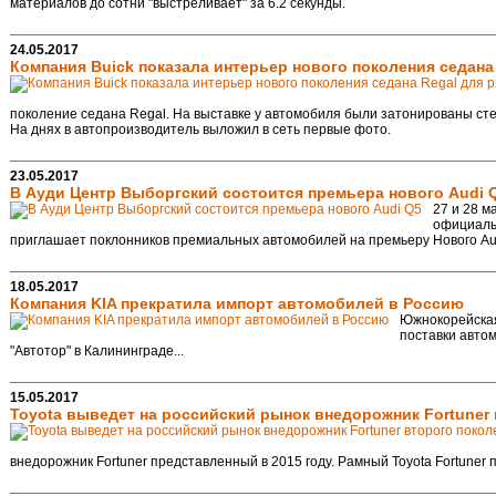
материалов до сотни "выстреливает" за 6.2 секунды.
24.05.2017
Компания Buick показала интерьер нового поколения седана
поколение седана Regal. На выставке у автомобиля были затонированы сте
На днях в автопроизводитель выложил в сеть первые фото.
23.05.2017
В Ауди Центр Выборгский состоится премьера нового Audi 
27 и 28 м
официаль
приглашает поклонников премиальных автомобилей на премьеру Нового Au
18.05.2017
Компания KIA прекратила импорт автомобилей в Россию
Южнокорейская
поставки автом
"Автотор" в Калининграде...
15.05.2017
Toyota выведет на российский рынок внедорожник Fortuner
внедорожник Fortuner представленный в 2015 году. Рамный Toyota Fortuner п