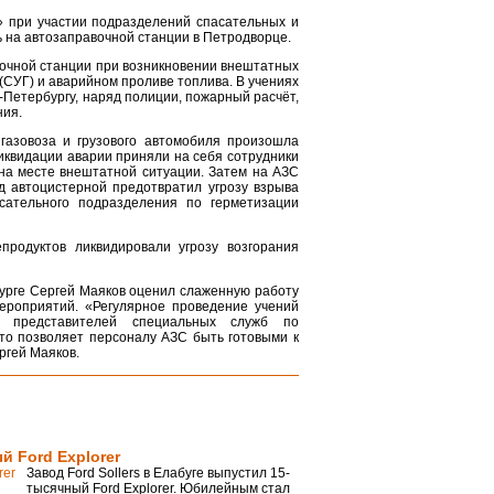
» при участии подразделений спасательных и
 на автозаправочной станции в Петродворце.
очной станции при возникновении внештатных
(СУГ) и аварийном проливе топлива. В учениях
-Петербургу, наряд полиции, пожарный расчёт,
ния.
газовоза и грузового автомобиля произошла
иквидации аварии приняли на себя сотрудники
на месте внештатной ситуации. Затем на АЗС
д автоцистерной предотвратил угрозу взрыва
сательного подразделения по герметизации
родуктов ликвидировали угрозу возгорания
урге Сергей Маяков оценил слаженную работу
ероприятий. «Регулярное проведение учений
и представителей специальных служб по
то позволяет персоналу АЗС быть готовыми к
ргей Маяков.
й Ford Explorer
Завод Ford Sollers в Елабуге выпустил 15-
тысячный Ford Explorer. Юбилейным стал