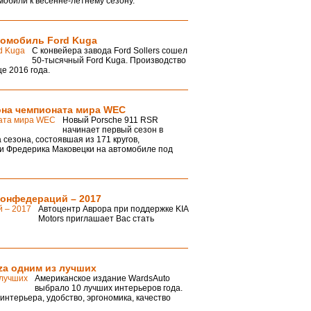
мобили к весенне-летнему сезону.
втомобиль Ford Kuga
С конвейера завода Ford Sollers сошел
50-тысячный Ford Kuga. Производство
це 2016 года.
она чемпионата мира WEC
Новый Porsche 911 RSR
начинает первый сезон в
сезона, состоявшая из 171 кругов,
а и Фредерика Маковецки на автомобиле под
конфедераций – 2017
Автоцентр Аврора при поддержке KIA
Motors приглашает Вас стать
za одним из лучших
Американское издание WardsAuto
выбрало 10 лучших интерьеров года.
нтерьера, удобство, эргономика, качество