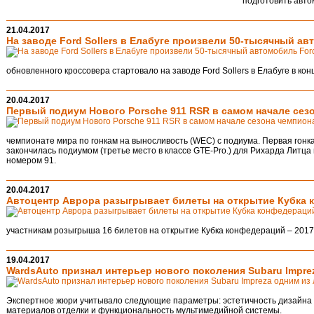
подготовить авто
21.04.2017
На заводе Ford Sollers в Елабуге произвели 50-тысячный а
обновленного кроссовера стартовало на заводе Ford Sollers в Елабуге в кон
20.04.2017
Первый подиум Нового Porsche 911 RSR в самом начале сез
чемпионате мира по гонкам на выносливость (WEC) с подиума. Первая гонка 
закончилась подиумом (третье место в классе GTE-Pro.) для Рихарда Литц
номером 91.
20.04.2017
Автоцентр Аврора разыгрывает билеты на открытие Кубка 
участникам розыгрыша 16 билетов на открытие Кубка конфедераций – 2017
19.04.2017
WardsAuto признал интерьер нового поколения Subaru Impre
Экспертное жюри учитывало следующие параметры: эстетичность дизайна и
материалов отделки и функциональность мультимедийной системы.