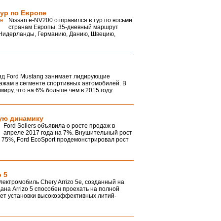
ур по Европе
Nissan e-NV200 отправился в тур по восьми
странам Европы. 35-дневный маршрут
 Нидерланды, Германию, Данию, Швецию,
яд Ford Mustang занимает лидирующие
ажам в сегменте спортивных автомобилей. В
иру, что на 6% больше чем в 2015 году.
ую динамику
Ford Sollers объявила о росте продаж в
апреле 2017 года на 7%. Внушительный рост
а 75%, Ford EcoSport продемонстрировал рост
 5
лектромобиль Chery Arrizo 5e, созданный на
ана Arrizo 5 способен проехать на полной
счет установки высокоэффективных литий-