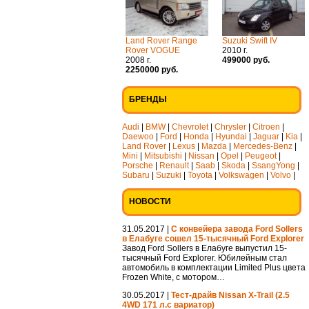
Land Rover Range
Suzuki Swift IV
Rover VOGUE
2010 г.
2008 г.
499000 руб.
2250000 руб.
БРЕНДЫ
Audi
|
BMW
|
Chevrolet
|
Chrysler
|
Citroen
|
Daewoo
|
Ford
|
Honda
|
Hyundai
|
Jaguar
|
Kia
|
Land Rover
|
Lexus
|
Mazda
|
Mercedes-Benz
|
Mini
|
Mitsubishi
|
Nissan
|
Opel
|
Peugeot
|
Porsche
|
Renault
|
Saab
|
Skoda
|
SsangYong
|
Subaru
|
Suzuki
|
Toyota
|
Volkswagen
|
Volvo
|
НОВОСТИ
31.05.2017 |
С конвейера завода Ford Sollers
в Елабуге сошел 15-тысячный Ford Explorer
Завод Ford Sollers в Елабуге выпустил 15-
тысячный Ford Explorer. Юбилейным стал
автомобиль в комплектации Limited Plus цвета
Frozen White, с мотором…
30.05.2017 |
Тест-драйв Nissan X-Trail (2.5
4WD 171 л.с вариатор)