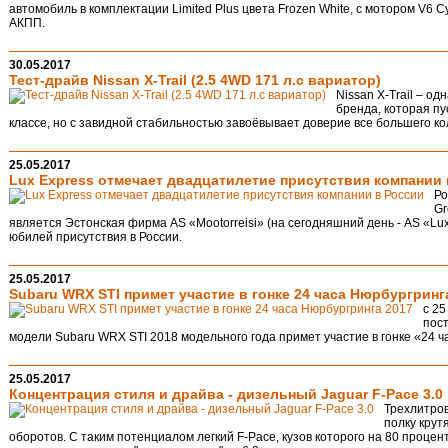
автомобиль в комплектации Limited Plus цвета Frozen White, с мотором V6 Cy
АКПП.
30.05.2017
Тест-драйв Nissan X-Trail (2.5 4WD 171 л.с вариатор)
Nissan X-Trail – о
бренда, которая п
классе, но с завидной стабильностью завоёвывает доверие все большего ко
25.05.2017
Lux Express отмечает двадцатилетие присутствия компании
Ро
Gr
является Эстонская фирма AS «Mootorreisi» (на сегодняшний день - AS «Lu
юбилей присутствия в России.
25.05.2017
Subaru WRX STI примет участие в гонке 24 часа Нюрбургринг
с 25
пос
модели Subaru WRX STI 2018 модельного года примет участие в гонке «24 ч
25.05.2017
Концентрация стиля и драйва - дизельный Jaguar F-Pace 3.0
Трехлитров
полку крут
оборотов. С таким потенциалом легкий F-Pace, кузов которого на 80 проце